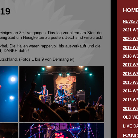
19
HOM
NEWS A
2021 W
 einiges an Zeit vergangen. Das lag vor allem am Start der
enig Zeit um Neuigkeiten zu posten. Jetzt sind wir zurück!
2020 W
rbei. Die Hallen waren rappelvoll bis ausverkauft und die
2019 W
it, DANKE dafür!
2018 W
eutschland. (Fotos 1 bis 9 von Dermangler)
2017 W
2016 W
2015 W
2014 W
2013 W
2012 W
OLD WE
LIVE D
BAN