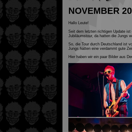
NOVEMBER 20
Hallo Leute!
Seit dem letzten richtigen Update ist
Jubiläumstour, da hatten die Jungs w
So, die Tour durch Deutschland ist vo
Jungs hatten eine verdammt gute Ze
Hier haben wir ein paar Bilder aus D