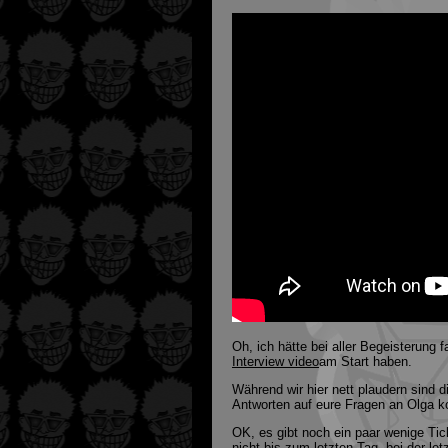
Oh, ich hätte bei aller Begeisterung
Interview video
am Start haben.
Während wir hier nett plaudern sind d
Antworten auf eure Fragen an Olga 
OK, es gibt noch ein paar wenige Tic
nicht bis zum letzten Tag, bei der let