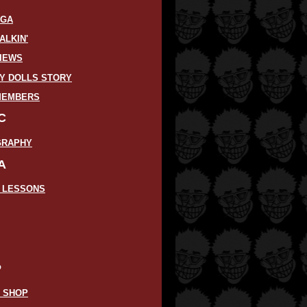
LGA
ALKIN'
VIEWS
Y DOLLS STORY
MEMBERS
C
GRAPHY
A
R LESSONS
P
E SHOP