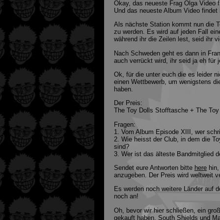
Okay, das neueste Frag Olga Video f
Und das neueste Album Video findet 
Als nächste Station kommt nun die T
zu werden. Es wird auf jeden Fall ein
während ihr die Zeilen lest, seid ihr v
Nach Schweden geht es dann in Frank
auch verrückt wird, ihr seid ja eh fü
Ok, für die unter euch die es leider 
einen Wettbewerb, um wenigstens die
haben.
Der Preis:
The Toy Dolls Stofftasche + The Toy 
Fragen:
1. Vom Album Episode XIII, wer sch
2. Wie heisst der Club, in dem die To
sind?
3. Wer ist das älteste Bandmitglied d
Sendet eure Antworten bitte
here
hin,
anzugeben. Der Preis wird weltweit 
Es werden noch weitere Länder auf d
noch an!
Oh, bevor wir hier schließen, ein gro
gekauft haben. South Shields und Ma