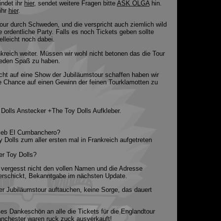
indet ihr
hier
, sendet weitere Fragen bitte
ASK OLGA
hin.
ihr
hier
.
our durch Schweden, und die verspricht auch ziemlich wild
e ordentliche Party. Falls es noch Tickets geben sollte
ielleicht noch dabei.
reich weiter. Müssen wir wohl nicht betonen das die Tour
r jeden Spaß zu haben.
nicht auf eine Show der Jubiläumstour schaffen haben wir
 Chance auf einen Gewinn der feinen Tourklamotten zu
Dolls Anstecker +The Toy Dolls Aufkleber.
rieb El Cumbanchero?
y Dolls zum aller ersten mal in Frankreich aufgetreten
er Toy Dolls?
 vergesst nicht den vollen Namen und die Adresse
verschickt, Bekanntgabe im nächsten Update.
er Jubiläumstour auftauchen, keine Sorge, das dauert
ßes Dankeschön an alle die Tickets für die Englandtour
nchester waren ruck zuck ausverkauft!