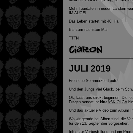
Mehr Tourdaten in neuen Ländern w
IM AUGE!
Das Leben startet mit 40! Ha!
Bis zum nächsten Mal.
TTFN
JULI 2019
Fröhliche Sommerzeit Leute!
Und den Jungs viel Glück, beim Sch
Ok, lasst uns direkt beginnen. Die l
Fragen sendet ihr bitte
ASK OLGA
hin
Und das aktuelle Video zum Album In
Wo wir gerade bei Alben sind, die V
für den 13. September vorgesehen.
Infos zur Vorbestellung und ein Pro