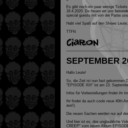
Es gibt noch ein paar wenige Ticket
18.4.2020. Da freuen wir uns besonde
special guests mit von der Partie si
Habt viel Spaß auf den Shows Leute,
TTFN
SEPTEMBER 2
Hallo Leute!
So, die Zeit ist nun fast gekommen.
"EPISODE XIII" ist am 13. Septembe
Infos für Vorbestellungen findet ihr im
Ihr findet da auch coole neue 40th A
aus!).
Die neuen Sachen werden nur auf de
Und hier ist es, das unglaubliche
CREEP" vom neuen Album EPISODE 