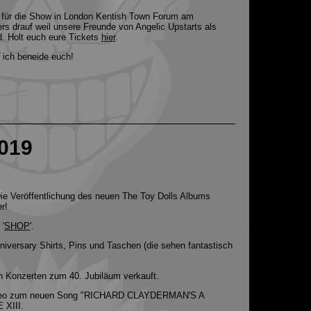
s für die Show in London Kentish Town Forum am
rs drauf weil unsere Freunde von Angelic Upstarts als
nd. Holt euch eure Tickets
hier
.
 ich beneide euch!
019
Die Veröffentlichung des neuen The Toy Dolls Albums
r!
 '
SHOP
'.
nniversary Shirts, Pins und Taschen (die sehen fantastisch
n Konzerten zum 40. Jubiläum verkauft.
 Video zum neuen Song "RICHARD CLAYDERMAN'S A
XIII.