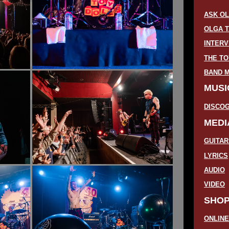
ASK O
OLGA T
INTER
THE TO
BAND 
MUSI
DISCO
MEDI
GUITA
LYRICS
AUDIO
VIDEO
SHO
ONLIN