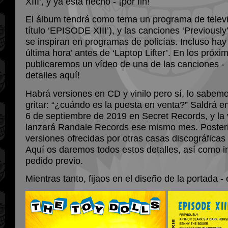
XIII’, y ya está hecho - ¡por fin!
El álbum tendrá como tema un programa de televis
título ‘EPISODE XIII’), y las canciones ‘Previously’
se inspiran en programas de policías. Incluso hay 
última hora’ antes de ‘Laptop Lifter’. En los próx
publicaremos un vídeo de una de las canciones -
detalles aquí!
Habrá versiones en CD y vinilo pero sí, lo sabem
gritar: “¿cuándo es la puesta en venta?” Saldrá e
6 de septiembre de 2019 en Secret Records, y la v
lanzará Randale Records ese mismo mes. Poster
versiones ofrecidas por otras casas discográficas
Aquí os daremos todos estos detalles, así como i
pedido previo.
Mientras tanto, fijaos en el diseño de la portada -