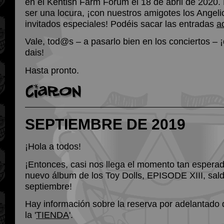
en el Kentish Farm Forum el 18 de abril de 2020.
ser una locura, ¡con nuestros amigotes los Angel
invitados especiales! Podéis sacar las entradas
a
Vale, tod@s – a pasarlo bien en los conciertos – 
dais!
Hasta pronto.
SEPTIEMBRE DE 2019
¡Hola a todos!
¡Entonces, casi nos llega el momento tan esperado
nuevo álbum de los Toy Dolls, EPISODE XIII, sald
septiembre!
Hay información sobre la reserva por adelantado 
la '
TIENDA
'.